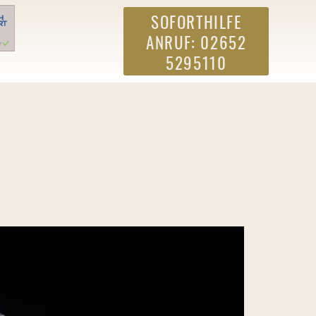
SOFORTHILFE
ANRUF: 02652
5295110