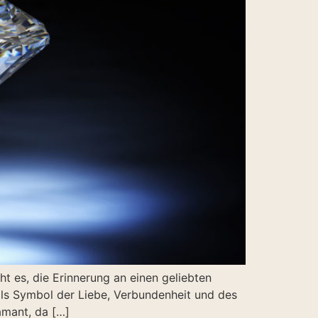
t es, die Erinnerung an einen geliebten
ls Symbol der Liebe, Verbundenheit und des
amant, da […]